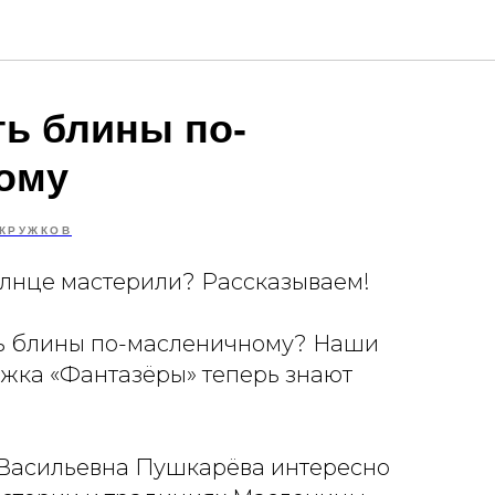
ть блины по-
ому
 КРУЖКОВ
олнце мастерили? Рассказываем!
ить блины по-масленичному? Наши
ужка «Фантазёры» теперь знают
 Васильевна Пушкарёва интересно