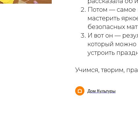
рассказала об 
Потом — самое 
мастерить ярко
безопасных мат
И вот он — резу
который можно в
устроить празд
Учимся, творим, пр
Дом Культуры