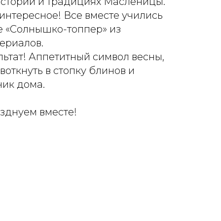
истории и традициях Масленицы.
интересное! Все вместе учились
е «Солнышко-топпер» из
ериалов.
льтат! Аппетитный символ весны,
откнуть в стопку блинов и
ник дома.
азднуем вместе!