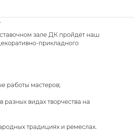
 «АРТ-Весна»
И
 выставочном зале ДК пройдёт наш
декоративно-прикладного
ые работы мастеров;
 в разных видах творчества на
народных традициях и ремеслах.