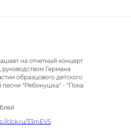
онцерт студии
лашает на отчетный концерт
д руководством Германа
астии образцового детского
 песни "Рябинушка" - "Пока
ублей
s://clck.ru/33mEV5