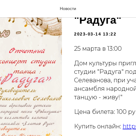
Отчетный к
Новости
"Радуга"
2023-03-14 13:22
25 марта в 13:00
Дом культуры приг
студии "Радуга" по
Селеванова, при уч
ансамбля народной
танцую - живу!"
Цена билета: 100 р
Купить онлайн:
http